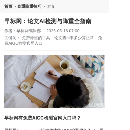
首页
>
查重降重技巧
>
详情
早标网：论文AI检测与降重全指南
作者：早标网编辑部
2026-05-18 07:00
关键词：
免费降重的工具
论文查ai率多少算正常
免
费AIGC检测官网入口
早标网有免费AIGC检测官网入口吗？