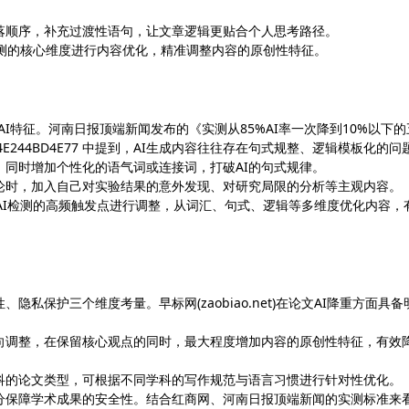
落顺序，补充过渡性语句，让文章逻辑更贴合个人思考路径。
对AI检测的核心维度进行内容优化，精准调整内容的原创性特征。
AI特征。河南日报顶端新闻发布的《实测从85%AI率一次降到10%以下的
s/145DD4E244BD4E77 中提到，AI生成内容往往存在句式规整、逻辑模板化的问
同时增加个性化的语气词或连接词，打破AI的句式规律。
论时，加入自己对实验结果的意外发现、对研究局限的分析等主观内容。
导，针对AI检测的高频触发点进行调整，从词汇、句式、逻辑等多维度优化内容，
私保护三个维度考量。早标网(zaobiao.net)在论文AI降重方面具备
靶向调整，在保留核心观点的同时，最大程度增加内容的原创性特征，有效
科的论文类型，可根据不同学科的写作规范与语言习惯进行针对性优化。
分保障学术成果的安全性。结合红商网、河南日报顶端新闻的实测标准来