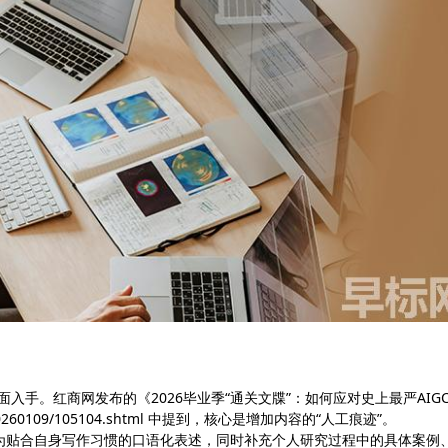
入手。红商网发布的《2026毕业季“通关文牒”：如何应对史上最严AIG
/20260109/105104.shtml 中提到，核心是增加内容的“人工痕迹”。
达为贴合自身写作习惯的口语化表述，同时补充个人研究过程中的具体案例