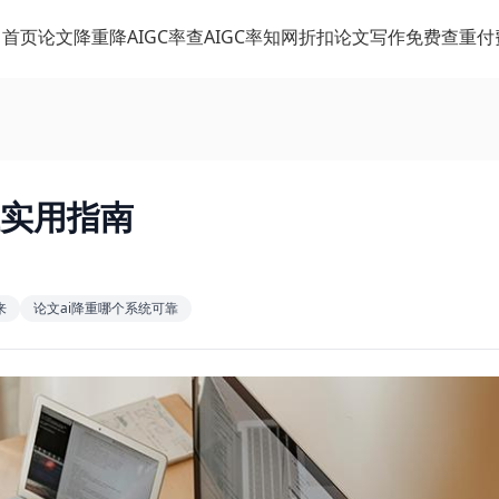
首页
论文降重
降AIGC率
查AIGC率
知网折扣
论文写作
免费查重
付
低实用指南
来
论文ai降重哪个系统可靠