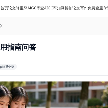
首页
论文降重
降AIGC率
查AIGC率
知网折扣
论文写作
免费查重
付
问答
实用指南问答
igc降重免费