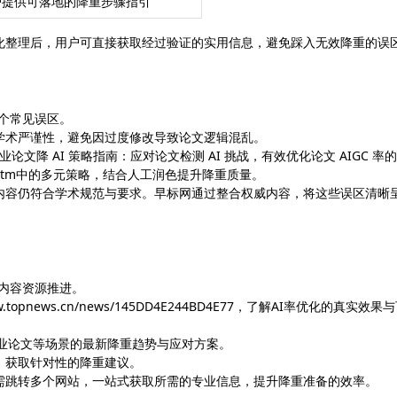
户提供可落地的降重步骤指引
化整理后，用户可直接获取经过验证的实用信息，避免踩入无效降重的误
几个常见误区。
学术严谨性，避免因过度修改导致论文逻辑混乱。
论文降 AI 策略指南：应对论文检测 AI 挑战，有效优化论文 AIGC 率
912/091.htm中的多元策略，结合人工润色提升降重质量。
内容仍符合学术规范与要求。早标网通过整合权威内容，将这些误区清晰
下内容资源推进。
pnews.cn/news/145DD4E244BD4E77，了解AI率优化的真实效果
握毕业论文等场景的最新降重趋势与应对方案。
，获取针对性的降重建议。
需跳转多个网站，一站式获取所需的专业信息，提升降重准备的效率。